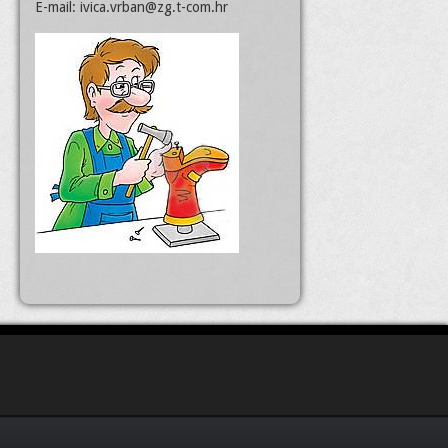
E-mail:
ivica.vrban@zg.t-com.hr