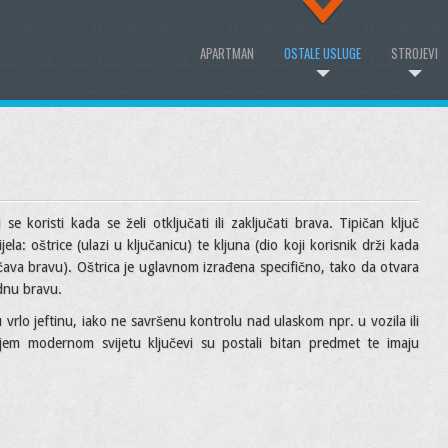
APARTMAN
OSTALE USLUGE
STROJEVI
 se koristi kada se želi otključati ili zaključati brava. Tipičan ključ
jela: oštrice (ulazi u ključanicu) te kljuna (dio koji korisnik drži kada
jučava bravu). Oštrica je uglavnom izrađena specifično, tako da otvara
ednu bravu.
u vrlo jeftinu, iako ne savršenu kontrolu nad ulaskom npr. u vozila ili
jem modernom svijetu ključevi su postali bitan predmet te imaju