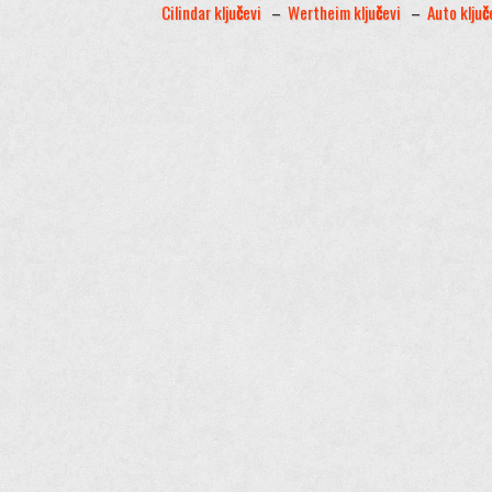
Cilindar klju
č
evi
–
Wertheim klju
č
evi
–
Auto klju
č