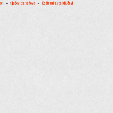
evi
–
Klju
č
evi za sefove
–
Kodirani auto klju
č
evi