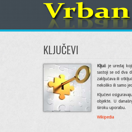
KLJUČEVI
Ključ
je uređaj koji
sastoji se od dva di
zaključava ili otkl
nekoliko ili samo j
Ključevi osiguravaj
objekte. U današn
široku uporabu.
Wikipedia