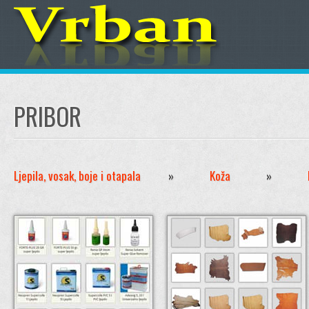
PRIBOR
Ljepila, vosak, boje i otapala
»
Koža
»